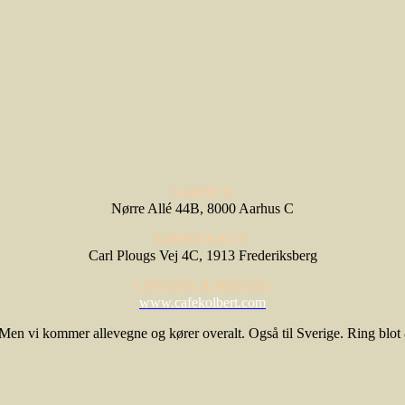
AARHUS:
Nørre Allé 44B, 8000 Aarhus C
KØBENHAVN:
Carl Plougs Vej 4C, 1913 Frederiksberg
LONDON & BERLIN:
www.cafekolbert.com
n vi kommer allevegne og kører overalt. Også til Sverige. Ring blot