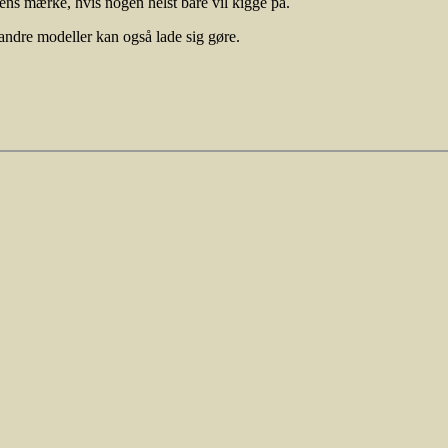
ns mærke, hvis nogen helst bare vil kigge på.
andre modeller kan også lade sig gøre.