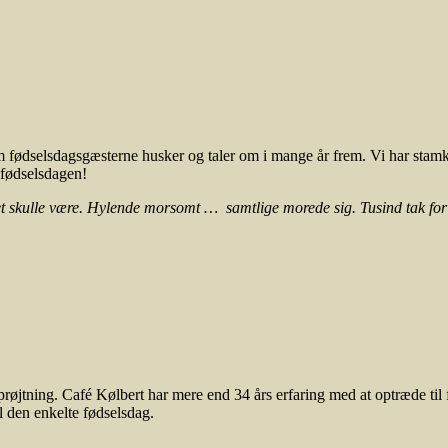
m fødselsdagsgæsterne husker og taler om i mange år frem. Vi har stamkun
s fødselsdagen!
et skulle være. Hylende morsomt … samtlige morede sig. Tusind tak fo
prøjtning. Café Kølbert har mere end 34 års erfaring med at optræde til 
l den enkelte fødselsdag.