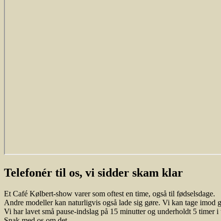
Telefonér til os, vi sidder skam klar
Et Café Kølbert-show varer som oftest en time, også til fødselsdage.
Andre modeller kan naturligvis også lade sig gøre. Vi kan tage imod g
Vi har lavet små pause-indslag på 15 minutter og underholdt 5 timer i
Snak med os om det …