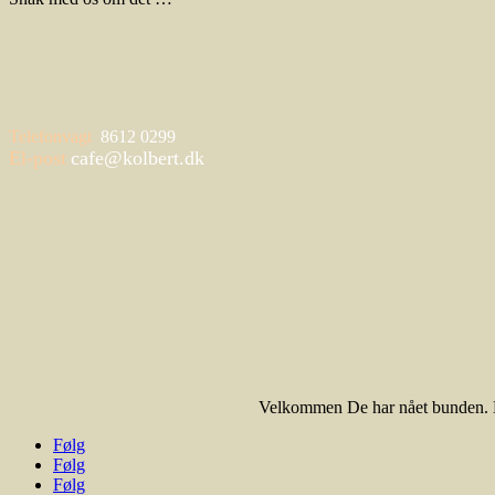
Telefonvagt
8612 0299
El-post
cafe@kolbert.dk
Velkommen De har nået bunden. Me
Følg
Følg
Følg