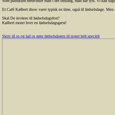
Som publikum medvirker man i det omfang, man har lyst. Vi kan sagte
Et Café Kølbert show varer typisk en time, også til fødselsdage. Men 
Skal De invitere til fødselsdagsfest?
Kølbert morer hver en fødselsdagsgæst!
Skriv til os og lad os gøre fødselsdagen til noget helt specielt