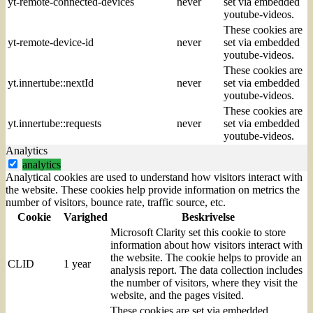
yt-remote-connected-devices
never
set via embedded
youtube-videos.
These cookies are
yt-remote-device-id
never
set via embedded
youtube-videos.
These cookies are
yt.innertube::nextId
never
set via embedded
youtube-videos.
These cookies are
yt.innertube::requests
never
set via embedded
youtube-videos.
Analytics
analytics
Analytical cookies are used to understand how visitors interact with
the website. These cookies help provide information on metrics the
number of visitors, bounce rate, traffic source, etc.
Cookie
Varighed
Beskrivelse
Microsoft Clarity set this cookie to store
information about how visitors interact with
the website. The cookie helps to provide an
CLID
1 year
analysis report. The data collection includes
the number of visitors, where they visit the
website, and the pages visited.
These cookies are set via embedded