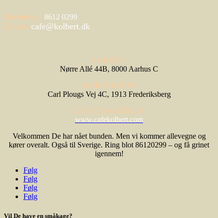
Telefonvagt
8612 0299
El-post
cafe@kolbert.dk
AARHUS:
Nørre Allé 44B, 8000 Aarhus C
KØBENHAVN:
Carl Plougs Vej 4C, 1913 Frederiksberg
LONDON & BERLIN:
www.cafekolbert.com
Velkommen De har nået bunden. Men vi kommer allevegne og
kører overalt. Også til Sverige. Ring blot 86120299 – og få grinet
igennem!
Følg
Følg
Følg
Følg
Vil De have en småkage?