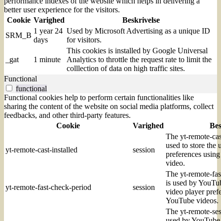
performance indexes of the website which helps in delivering a
better user experience for the visitors.
Cookie
Varighed
Beskrivelse
1 year 24
Used by Microsoft Advertising as a unique ID
SRM_B
days
for visitors.
This cookies is installed by Google Universal
_gat
1 minute
Analytics to throttle the request rate to limit the
colllection of data on high traffic sites.
Functional
functional
Functional cookies help to perform certain functionalities like
sharing the content of the website on social media platforms, collect
feedbacks, and other third-party features.
Cookie
Varighed
Bes
The yt-remote-cast
used to store the 
yt-remote-cast-installed
session
preferences usi
video.
The yt-remote-fas
is used by YouTube
yt-remote-fast-check-period
session
video player pre
YouTube videos.
The yt-remote-ses
used by YouTube t