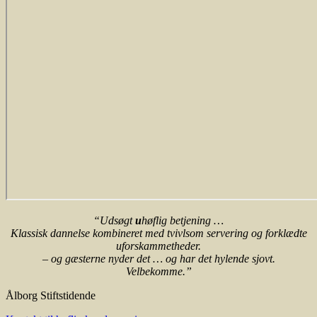
“Udsøgt
u
høflig betjening …
Klassisk dannelse kombineret med tvivlsom servering og forklædte
uforskammetheder.
– og gæsterne nyder det … og har det hylende sjovt.
Velbekomme.”
Ålborg Stiftstidende