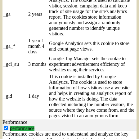
Analytics. The cookie is used to calculate
visitor, session, campaign data and keep
track of site usage for the site's analytics
_ga
2 years
report. The cookies store information
anonymously and assign a randomly
generated number to identify unique
visitors.
1 year 1
Google Analytics sets this cookie to store
_ga_*
month 4
and count page views.
days
Google Tag Manager sets the cookie to
_gcl_au
3 months
experiment advertisement efficiency of
websites using their services.
This cookie is installed by Google
Analytics. The cookie is used to store
information of how visitors use a website
and helps in creating an analytics report of
_gid
1 day
how the website is doing. The data
collected including the number visitors, the
source where they have come from, and the
pages visted in an anonymous form.
Performance
performance
Performance cookies are used to understand and analyze the key