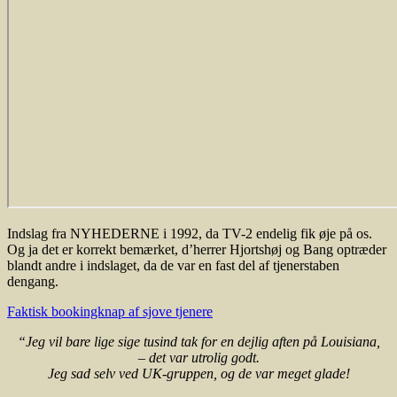
Indslag fra NYHEDERNE i 1992, da TV-2 endelig fik øje på os.
Og ja det er korrekt bemærket, d’herrer Hjortshøj og Bang optræder
blandt andre i indslaget, da de var en fast del af tjenerstaben
dengang.
Faktisk bookingknap af sjove tjenere
“Jeg vil bare lige sige tusind tak for en dejlig aften på Louisiana,
– det var utrolig godt.
Jeg sad selv ved UK-gruppen, og de var meget glade!