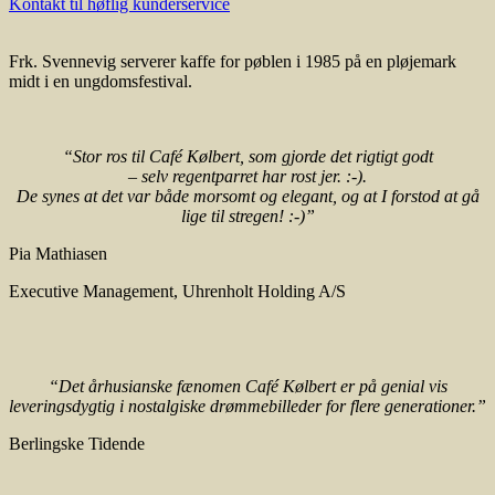
Kontakt til høflig kunderservice
Frk. Svennevig serverer kaffe for pøblen i 1985 på en pløjemark
midt i en ungdomsfestival.
“Stor ros til Café Kølbert, som gjorde det rigtigt godt
– selv regentparret har rost jer. :-).
De synes at det var både morsomt og elegant, og at I forstod at gå
lige til stregen! :-)”
Pia Mathiasen
Executive Management
,
Uhrenholt Holding A/S
“Det århusianske fænomen Café Kølbert er på genial vis
leveringsdygtig i nostalgiske drømmebilleder for flere generationer.”
Berlingske Tidende