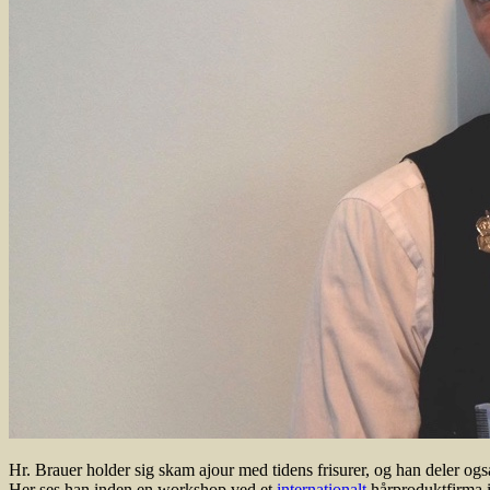
Hr. Brauer holder sig skam ajour med tidens frisurer, og han deler ogs
Her ses han inden en workshop ved et
internationalt
hårproduktfirma i