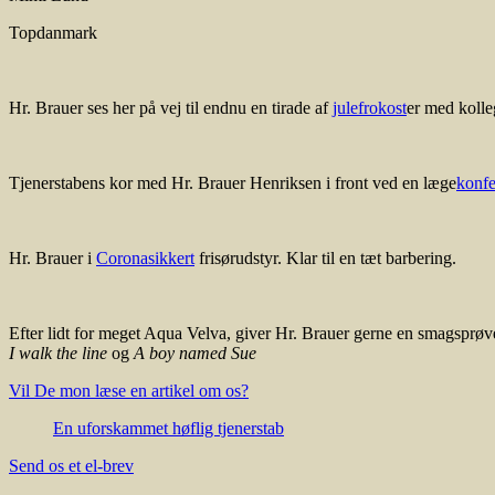
Topdanmark
Hr. Brauer ses her på vej til endnu en tirade af
julefrokost
er med koll
Tjenerstabens kor med Hr. Brauer Henriksen i front ved en læge
konfe
Hr. Brauer i
Coronasikkert
frisørudstyr. Klar til en tæt barbering.
Efter lidt for meget Aqua Velva, giver Hr. Brauer gerne en smagsprøve
I walk the line
og
A boy named Sue
Vil De mon læse en artikel om os?
En uforskammet høflig tjenerstab
Send os et el-brev