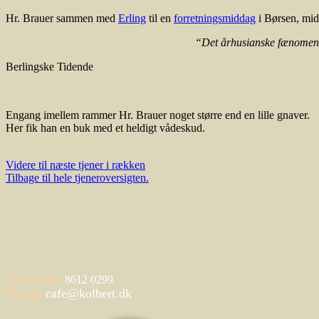
Hr. Brauer sammen med
Erling
til en
forretningsmiddag
i Børsen, mi
“Det århusianske fænomen Ca
Berlingske Tidende
Engang imellem rammer Hr. Brauer noget større end en lille gnaver.
Her fik han en buk med et heldigt vådeskud.
Videre til næste tjener i rækken
Tilbage til hele tjeneroversigten.
Telefonvagt
8612 0299
El-post
cafe@kolbert.dk