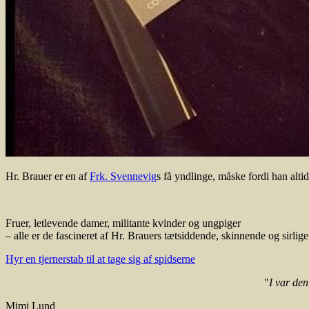
Hr. Brauer er en af
Frk. Svennevig
s få yndlinge, måske fordi han alti
Fruer, letlevende damer, militante kvinder og ungpiger
– alle er de fascineret af Hr. Brauers tætsiddende, skinnende og sirlige 
Hyr en tjernerstab til at tage sig af spidserne
"
I var den
Mimi Lund