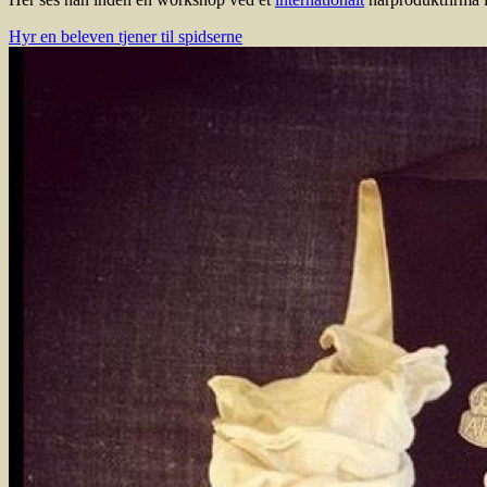
Hyr en beleven tjener til spidserne